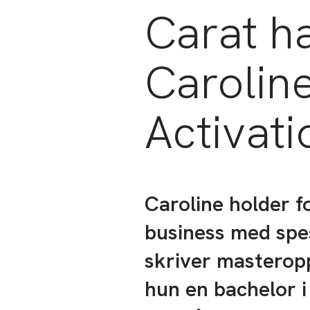
Carat ha
Carolin
Activat
Caroline holder f
business med spes
skriver masteropp
hun en bachelor i