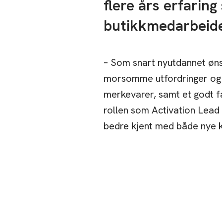
flere års erfarin
butikkmedarbeide
– Som snart nyutdannet øns
morsomme utfordringer og 
merkevarer, samt et godt fa
rollen som Activation Lead h
bedre kjent med både nye k