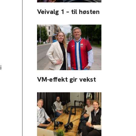
Veivalg 1 – til høsten
i
VM-effekt gir vekst