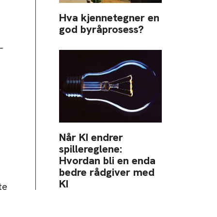
Hva kjennetegner en
god byråprosess?
–
Når KI endrer
spillereglene:
Hvordan bli en enda
bedre rådgiver med
KI
te