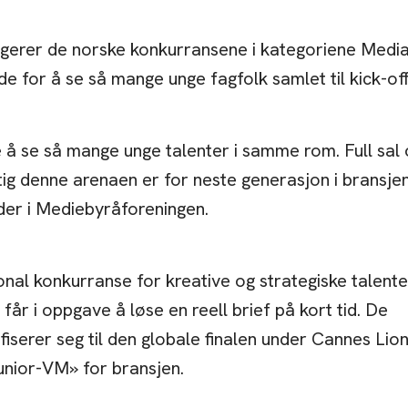
gerer de norske konkurransene i kategoriene Medi
de for å se så mange unge fagfolk samlet til kick-off
de å se så mange unge talenter i samme rom. Full sal
tig denne arenaen er for neste generasjon i bransjen
eder i Mediebyråforeningen.
onal konkurranse for kreative og strategiske talente
får i oppgave å løse en reell brief på kort tid. De
iserer seg til den globale finalen under Cannes Lion
junior-VM» for bransjen.