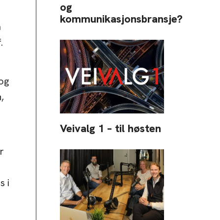
og
kommunikasjonsbransje?
a
.
 og
,
Veivalg 1 – til høsten
r
s i