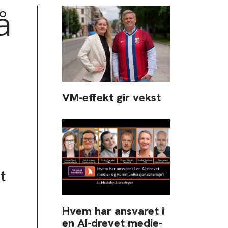
å
VM-effekt gir vekst
t
Hvem har ansvaret i
en AI-drevet medie-