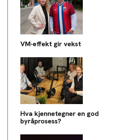
VM-effekt gir vekst
Hva kjennetegner en god
byråprosess?