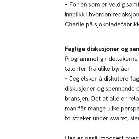
– For en som er veldig sam
innblikk i hvordan redaksjo
Charlie på sjokoladefabrikk
Faglige diskusjoner og sa
Programmet gir deltakerne 
talenter fra ulike byråer.
– Jeg elsker å diskutere fa
diskusjoner og spennende 
bransjen. Det at alle er rel
man får mange ulike perspek
to streker under svaret, sie
Han er også imponert over