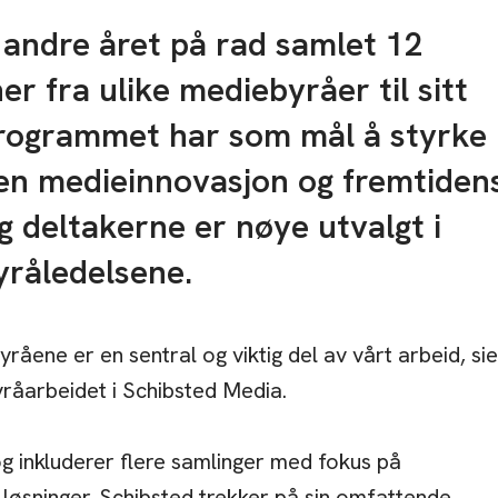
 andre året på rad samlet 12
er fra ulike mediebyråer til sitt
rogrammet har som mål å styrke
n medieinnovasjon og fremtiden
g deltakerne er nøye utvalgt i
råledelsene.
ene er en sentral og viktig del av vårt arbeid, sie
byråarbeidet i Schibsted Media.
g inkluderer flere samlinger med fokus på
løsninger. Schibsted trekker på sin omfattende