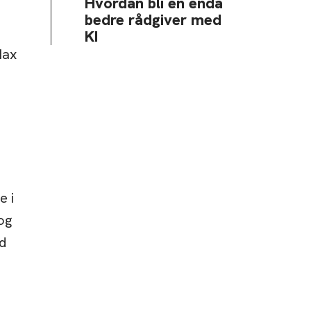
Hvordan bli en enda
bedre rådgiver med
KI
Max
e i
 og
ed