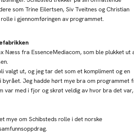
dere som Trine Eilertsen, Siv Tveitnes og Christian
l rolle i gjennomføringen av programmet.
defabrikken
Max Næss fra EssenceMediacom, som ble plukket ut 
en.
bli valgt ut, og jeg tar det som et kompliment og en
en i byrået. Jeg hadde hørt mye bra om programmet f
var med i fjor og skrøt veldig av hvor bra det var,
et mye om Schibsteds rolle i det norske
 samfunnsoppdrag.