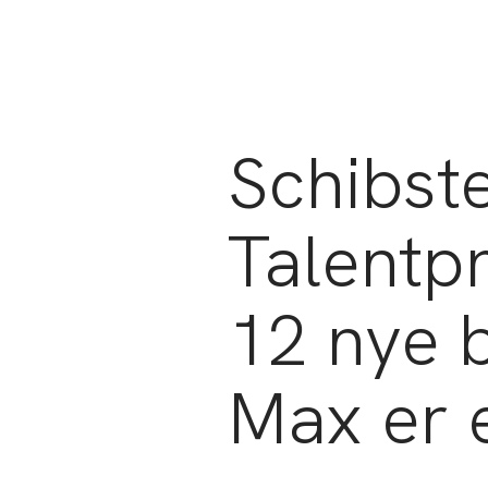
Schibst
Talentp
12 nye b
Max er 