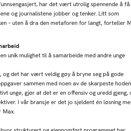
funnsengasjert, har det vært utrolig spennende å få
nene og journalistene jobber og tenker. Litt som
en – uten å dra den metaforen for langt, forteller 
marbeid
en unik mulighet til å samarbeide med andre unge
g, og det har vært veldig gøy å bryne seg på gode
oppgaver sammen med noen av de skarpeste hoden
ativt unge, gjør at det er en offensiv og uredd gjeng,
tiver. I vår bransje er det jo sjeldent én løsning m
r Max.
 hvor strukturert og gjennomført programmet har