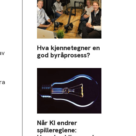
Hva kjennetegner en
av
god byråprosess?
ra
Når KI endrer
spillereglene: