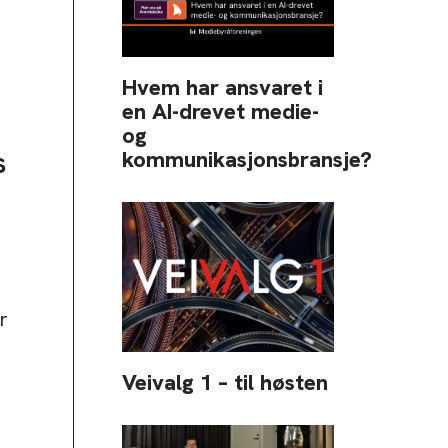
Hvem har ansvaret i
en AI-drevet medie-
og
s
kommunikasjonsbransje?
r
Veivalg 1 – til høsten