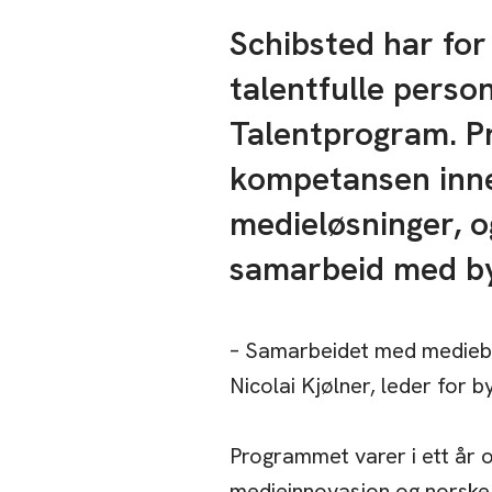
Schibsted har for
talentfulle person
Talentprogram. P
kompetansen inne
medieløsninger, o
samarbeid med by
– Samarbeidet med mediebyrå
Nicolai Kjølner, leder for 
Programmet varer i ett år o
medieinnovasjon og norske 