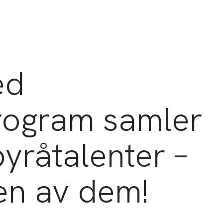
ed
rogram samler
yråtalenter –
en av dem!