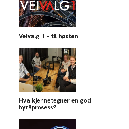
Veivalg 1 – til høsten
Hva kjennetegner en god
byråprosess?