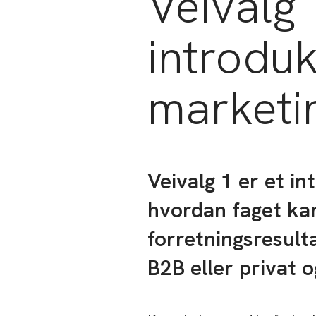
Veivalg 
introduk
marketi
Veivalg 1 er et i
hvordan faget kan
forretningsresult
B2B eller privat o