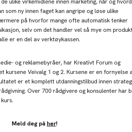
i de ulike virkemidlene innen marketing, når og hvor
n som ny innen faget kan angripe og løse ulike
se nærmere på hvorfor mange ofte automatisk tenker
kasjon, selv om det handler vel så mye om produkt
 alle er en del av verktøykassen.
edie- og reklamebyråer, har Kreativt Forum og
et kursene Veivalg 1 og 2. Kursene er en fornyelse 
tatet er et komplett utdanningstilbud innen strateg
dgivning. Over 700 rådgivere og konsulenter har bl
 kurs.
Meld deg på
her
!