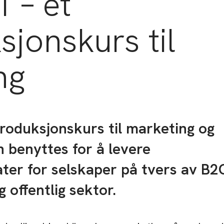
1 – et
sjonskurs til
ng
ntroduksjonskurs til marketing og
 benyttes for å levere
ater for selskaper på tvers av B2
g offentlig sektor.