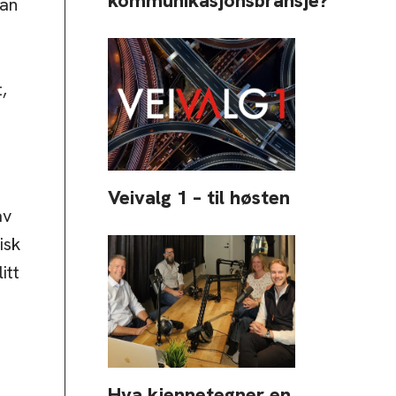
kommunikasjonsbransje?
dan
,
Veivalg 1 – til høsten
av
isk
itt
Hva kjennetegner en