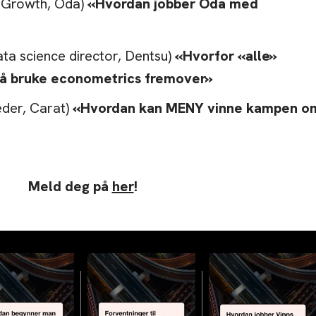
f Growth, Oda)
«Hvordan jobber Oda med
ata science director, Dentsu)
«Hvorfor «alle»
 å bruke econometrics fremover»
eder, Carat)
«Hvordan kan MENY vinne kampen o
Meld deg på
her
!