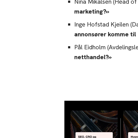
Nina Mikalsen (Head o
marketing?»
Inge Hofstad Kjeilen (D
annonsører komme til
Pål Eidholm (Avdelingsl
netthandel?»