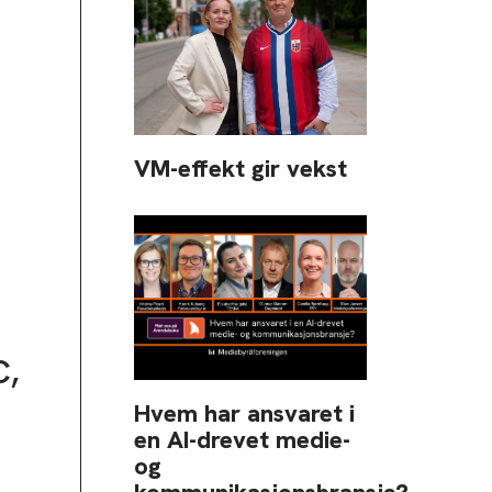
VM-effekt gir vekst
C,
Hvem har ansvaret i
en AI-drevet medie-
og