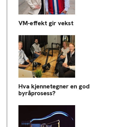
VM-effekt gir vekst
Hva kjennetegner en god
byråprosess?